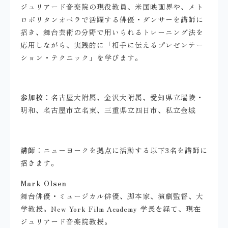
ジュリアード音楽院の現役教員、米国映画界や、メト
ロポリタンオペラで活躍する俳優・ダンサーを講師に
招き、舞台芸術の分野で用いられるトレーニング法を
応用しながら、実践的に「相手に伝えるプレゼンテー
ション・テクニック」を学びます。
参加校：
名古屋大附属、金沢大附属、愛知県立瑞陵・
明和、名古屋市立名東、三重県立四日市、私立金城
講師
：ニューヨークを拠点に活動する以下
3
名を講師に
招きます。
Mark Olsen
舞台俳優・ミュージカル俳優、脚本家、演劇監督、大
学教授。
New York Film Academy
学長を経て、現在
ジュリアード音楽院教授
。