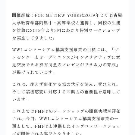
開催経緯
：
FOR ME NEW YORK
は
2019
年より名古屋
大学教育学部附属中・高等学校と連携し、同校の生徒
を対象に
2019
年より
3
回にわたり特別ワークショップ
を実施してきました。
WWL
コンソーシアム構築支援事業の目標には、「プ
レゼンターとオーディエンスがインタラクティブに意
見交換できる双方向型のプレゼンができる力の育成」
が掲げられています。
これは、絶えず変化する場の状況を読み、受け入れ、
そして臨機応変に対応する即興力の重要性を意味して
います。
これまでの
FMNY
のワークショップの開催実績が評価
され、今回、
WWL
コンソーシアム構築支援事業の一
環として、
FMNY
と連携したインプロ・ワークショッ
プが開催される運びとなりました。