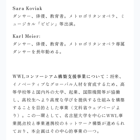
Sara Koviak
ダンサー、俳優、教育者。メトロポリタンオペラ、ミ
ュージカル「ピピン」等出演。
Karl Meier:
ダンサー、俳優、教育者。メトロポリタンオペラ専属
ダンサーを長年勤
める。
WWL
コンソーシアム構築支援事業について：
将来、
イノベーティブなグローバル人材を育成するため、高
等学校等と国内外の大学、起業、国際機関等が協働
し、高校生へより高度な学びを提供する仕組みを構築
することを目的とした事業（文科省ウェブページよ
り）。この一環として、名古屋大学を中心に
WWL
事
業拠点校と事業連携校のネットワーク構築が進められ
ており、本企画はその中心的事業の一つ。