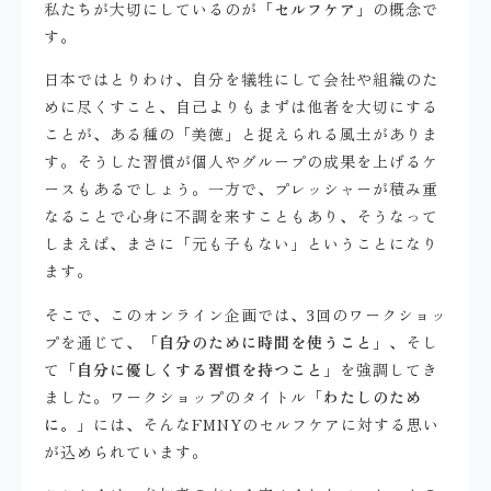
私たちが大切にしているのが「
セルフケア
」の概念で
す。
日本ではとりわけ、自分を犠牲にして会社や組織のた
めに尽くすこと、自己よりもまずは他者を大切にする
ことが、ある種の「美徳」と捉えられる風土がありま
す。そうした習慣が個人やグループの成果を上げるケ
ースもあるでしょう。一方で、プレッシャーが積み重
なることで心身に不調を来すこともあり、そうなって
しまえば、まさに「元も子もない」ということになり
ます。
そこで、このオンライン企画では、3回のワークショッ
プを通じて、「
自分のために時間を使うこと
」、そし
て「
自分に優しくする習慣を持つこと
」を強調してき
ました。ワークショップのタイトル「
わたしのため
に。
」には、そんなFMNYのセルフケアに対する思い
が込められています。