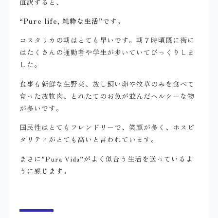
直訳すると、
“Pure life, 純粋な生活”
です。
コスタリカの朝はとても早いです。朝７時頃既に街に
はたくさんの通勤者や学生が歩いていてびっくりしま
した。
食事も新鮮な生野菜、放し飼い卵や牧草のみを食べて
育った放牧肉、とれたてのお魚が並んだヘルシーな物
が多いです。
国民性はとてもフレンドリーで、笑顔が多く、ホスピ
タリティがとても高いと言われています。
まさに”Pura Vida”がよく似合う生活を送っているよ
うに感じます。