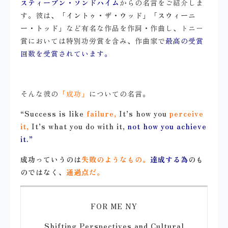
スティーブン・ソンドハイム
からの名言をご紹介しま
す。彼は、
「イントゥ・ザ・ウッド」「スウィーニ
ー・トッド」
など有名な作品を作詞・作曲し、トニー
賞においては特別功労賞を含み、作曲家で
最高の受賞
回数を受賞されています。
そんな彼の
「成功」
についての名言。
“Success is like
failure,
It’s how you
perceive
it,
It’s what you do with it,
not how you achieve
it.”
成功っていうのは
失敗のようなもの。
達成する為
のも
のではなく、
通過点だ。
FOR ME NY
Shifting Perspectives and Cultural