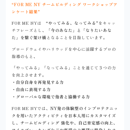
“FOR ME NY チームビルディング ワークショップア
ンケート結果”
FOR ME NYは
“やってみる、なってみる”
をキャッ
チフレーズとし、
「今のあなた」と「なりたいあな
た」を繋ぐ架け橋
となることを目指しています。
ブロードウェイやハリウッドを中心に活躍するプロの
指導のもと、
「やってみる」「なってみる」ことを通じて３つの力
を向上させます。
・自分自身を再発見する力
・自由に表現する力
・グローバルな環境で他者と協働する力
FOR ME NYでは、
NY発の体験型のインプロテクニッ
クを用いたアクティビティを日本人用にカスタマイズ
し、チームビルディング 強化や、自己肯定感の向上、
アイスブレーキングなどお客様のご要望に特化したオ