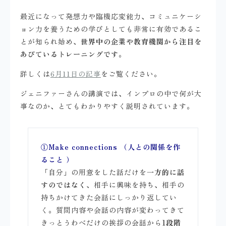
最近になって発想力や臨機応変能力、コミュニケーシ
ョン力を養うための学びとしても非常に有効であるこ
とが知られ始め、
世界中の企業や教育機関から注目を
あびているトレーニングです
。
詳しくは
6月11日の記事
をご覧ください。
ジェニファーさんの講演では、インプロの中で何が大
事なのか、とてもわかりやすく説明されています。
①Make connections （人との関係を作
ること ）
「自分」の用意をした話だけを
一方的に話
すのではなく
、相手に興味を持ち、相手の
持ちかけてきた会話にしっかり返してい
く。質問内容や会話の内容が変わってきて
きっとうわべだけの挨拶の会話から
1段階