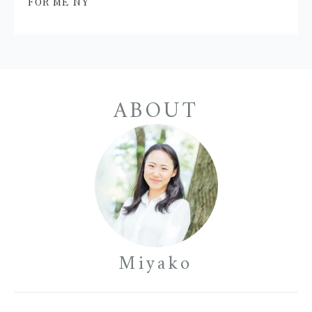
FOR ME NY
ABOUT
Miyako